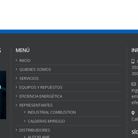
MENÚ
IN
INICIO
C
35
QUIENES SOMOS
30
SERVICIOS
EQUIPOS Y REPUESTOS
ing
EFICIENCIA ENERGÉTICA
em
ef
REPRESENTANTES
INDUSTRIAL COMBUSTION
D
Cal
CALDERAS MYRGGO
DISTRIBUIDORES
SÍ
AUTOFLAME