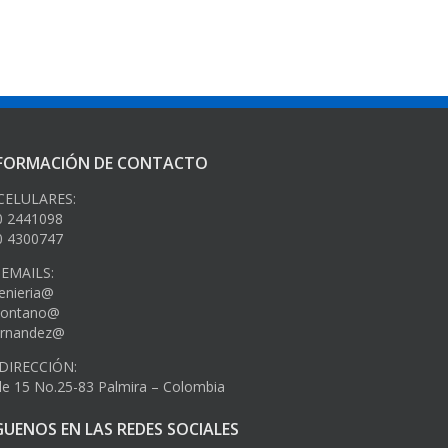
FORMACIÓN DE CONTACTO
ELULARES:
0 2441098
0 4300747
EMAILS:
enieria@
ontano@
ernandez@
IRECCIÓN:
le 15 No.25-83 Palmira – Colombia
GUENOS EN LAS REDES SOCIALES