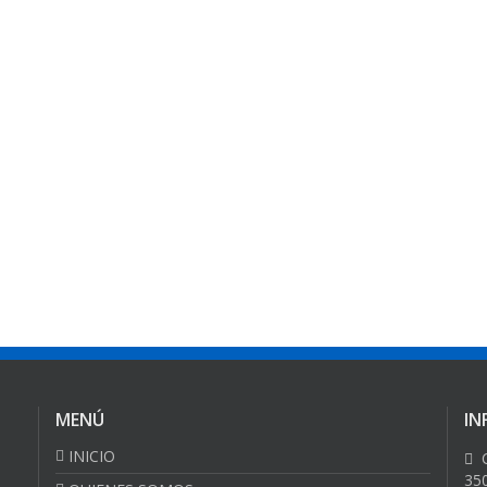
MENÚ
IN
INICIO
C
35