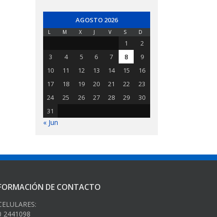
AGOSTO 2026
L
M
X
J
V
S
D
1
2
3
4
5
6
7
8
9
10
11
12
13
14
15
16
17
18
19
20
21
22
23
24
25
26
27
28
29
30
31
« Jun
FORMACIÓN DE CONTACTO
ELULARES:
0 2441098